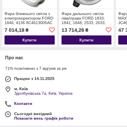
Фара ближнього світла з
Фара дальнього світла
Фара
електрокоректором FORD
ліва/права FORD 1833,
MAX 
1846, 4136 8C4613005AC
1842, 1848, 2533, 2633,
JC4
/ T206195 8C4613005AC
3542D, 3542T, 4142D
7 014,18
13 714,26
47 
₴
₴
T203106 DC4613005AB
Купити
Купити
Про нас
71% позитивних з 7 відгуків за рік
Працює з 14.11.2025
м. Київ
Здолбунівська 7а, Київ, Україна
Контакти
Сьогодні вихідний
Показати весь графік роботи