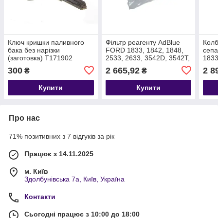
Ключ кришки паливного
Фільтр реагенту AdBlue
Колб
бака без нарізки
FORD 1833, 1842, 1848,
сеп
(заготовка) T171902
2533, 2633, 3542D, 3542T,
1833
8C463762AA
4142D, F-MAX, F-LI
2633
300
2 665,92
2 8
₴
₴
T221046 GC465L264AA
4142
GC4
Купити
Купити
Про нас
71% позитивних з 7 відгуків за рік
Працює з 14.11.2025
м. Київ
Здолбунівська 7а, Київ, Україна
Контакти
Сьогодні працює з 10:00 до 18:00