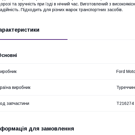
орозі та зручність при їзді в нічний час. Виготовлений з високоякіс
адійність. Підходить для різних марок транспортних засобів.
арактеристики
Основні
иробник
Ford Mot
раїна виробник
Туреччи
од запчастини
T216274
нформація для замовлення