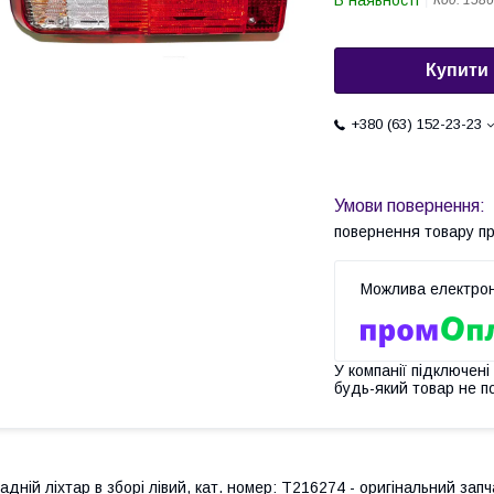
В наявності
Код:
1586
Купити
+380 (63) 152-23-23
повернення товару п
У компанії підключені
будь-який товар не п
адній ліхтар в зборі лівий, кат. номер: T216274 - оригінальний за