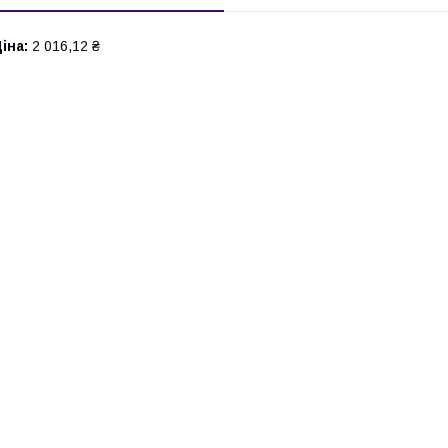
іна:
2 016,12 ₴