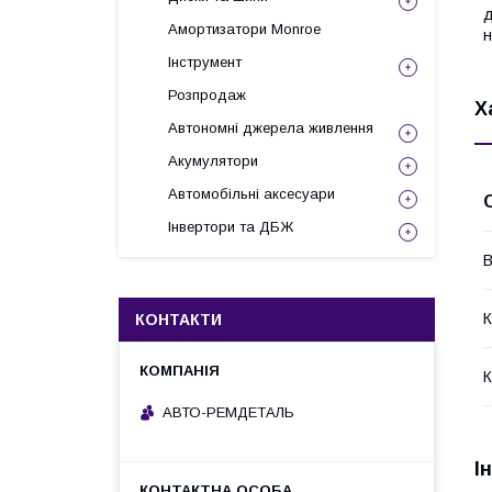
д
Амортизатори Monroe
н
Інструмент
Розпродаж
Х
Автономні джерела живлення
Акумулятори
Автомобільні аксесуари
Інвертори та ДБЖ
В
К
КОНТАКТИ
К
АВТО-РЕМДЕТАЛЬ
І