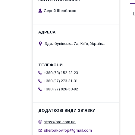
Сергій Щербаков
Ц
Здолбунівська 7а, Київ, Україна
+380 (63) 152-23-23
+380 (97) 273-31-31
+380 (97) 926-50-92
https://ard.com.ua
sherbakov.fop@gmail.com