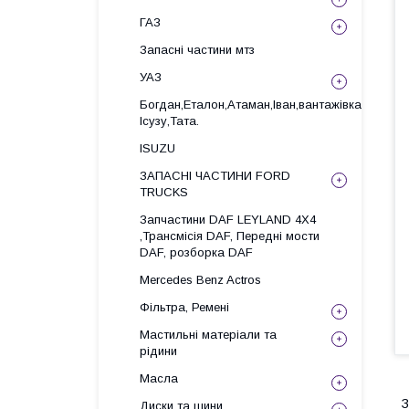
ГАЗ
Запасні частини мтз
УАЗ
Богдан,Еталон,Атаман,Іван,вантажівка
Ісузу,Тата.
ISUZU
ЗАПАСНІ ЧАСТИНИ FORD
TRUCKS
Запчастини DAF LEYLAND 4X4
,Трансмісія DAF, Передні мости
DAF, розборка DAF
Mercedes Benz Actros
Фільтра, Ремені
Мастильні матеріали та
рідини
Масла
З
Диски та шини