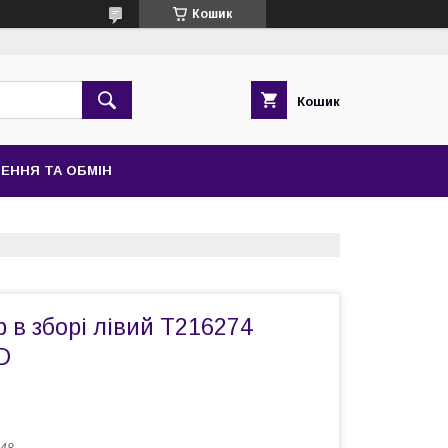
Кошик
Кошик
ЕННЯ ТА ОБМІН
р в зборі лівий T216274
D