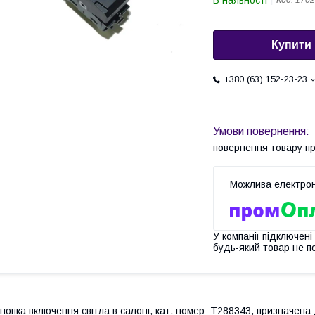
В наявності
Код:
1702
Купити
+380 (63) 152-23-23
повернення товару п
У компанії підключені
будь-який товар не п
нопка включення світла в салоні, кат. номер: T288343, призначена