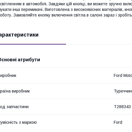
світленням в автомобілі. Завдяки цій кнопці, ви можете зручно вклю
укати інші перемикачі. Виготовлена з високоякісних матеріалів, кн
оботу. Замовляйте кнопку включення світла в салоні зараз і зробі
арактеристики
Основні атрибути
иробник
Ford Mot
раїна виробник
Туреччи
од запчастини
T288343
умісність з маркою
Ford