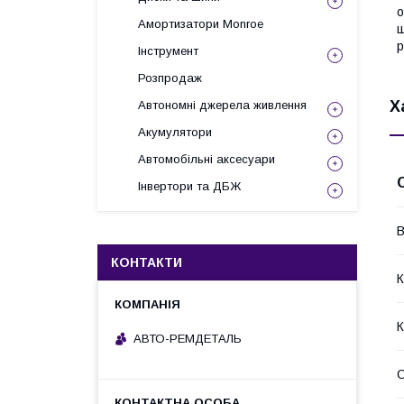
о
Амортизатори Monroe
ш
р
Інструмент
Розпродаж
Х
Автономні джерела живлення
Акумулятори
Автомобільні аксесуари
Інвертори та ДБЖ
В
КОНТАКТИ
К
К
АВТО-РЕМДЕТАЛЬ
С