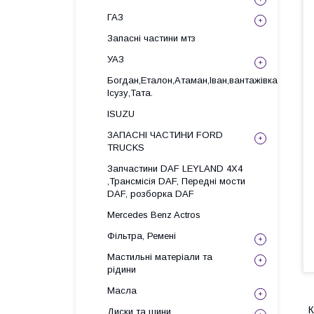
ГАЗ
Запасні частини мтз
УАЗ
Богдан,Еталон,Атаман,Іван,вантажівка
Ісузу,Тата.
ISUZU
ЗАПАСНІ ЧАСТИНИ FORD
TRUCKS
Запчастини DAF LEYLAND 4X4
,Трансмісія DAF, Передні мости
DAF, розборка DAF
Mercedes Benz Actros
Фільтра, Ремені
Мастильні матеріали та
рідини
Масла
К
Диски та шини