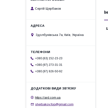
Сергій Щербаков
І
Ц
Здолбунівська 7а, Київ, Україна
+380 (63) 152-23-23
+380 (97) 273-31-31
+380 (97) 926-50-92
https://ard.com.ua
sherbakov.fop@gmail.com