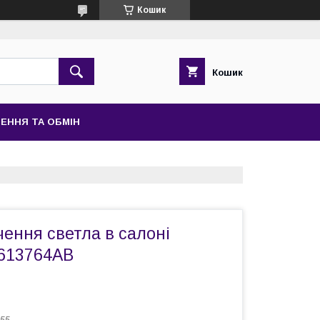
Кошик
Кошик
ЕННЯ ТА ОБМІН
ення светла в салоні
613764AB