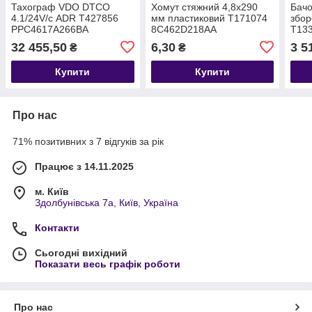
Тахограф VDO DTCO
Хомут стяжний 4,8x290
Бачо
4.1/24V/с ADR T427856
мм пластиковий T171074
збор
PPC4617A266BA
8C462D218AA
T13
32 455,50
6,30
3 5
₴
₴
Купити
Купити
Про нас
71% позитивних з 7 відгуків за рік
Працює з 14.11.2025
м. Київ
Здолбунівська 7а, Київ, Україна
Контакти
Сьогодні вихідний
Показати весь графік роботи
Про нас