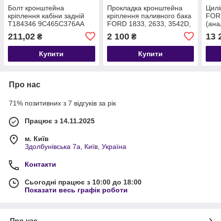
Болт кронштейна
Прокладка кронштейна
Цилі
кріплення кабіни задній
кріплення паливного бака
FOR
T184346 9C465C376AA
FORD 1833, 2633, 3542D,
(ана
3542T, 4142D T199467
(T1
211,02
2 100
13 
₴
₴
BC469C033AA
Купити
Купити
Про нас
71% позитивних з 7 відгуків за рік
Працює з 14.11.2025
м. Київ
Здолбунівська 7а, Київ, Україна
Контакти
Сьогодні працює з 10:00 до 18:00
Показати весь графік роботи
Про нас