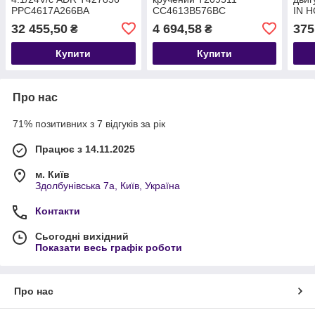
PPC4617A266BA
CC4613B576BC
IN H
K20A
32 455,50
4 694,58
375
₴
₴
200
Купити
Купити
Про нас
71% позитивних з 7 відгуків за рік
Працює з 14.11.2025
м. Київ
Здолбунівська 7а, Київ, Україна
Контакти
Сьогодні вихідний
Показати весь графік роботи
Про нас