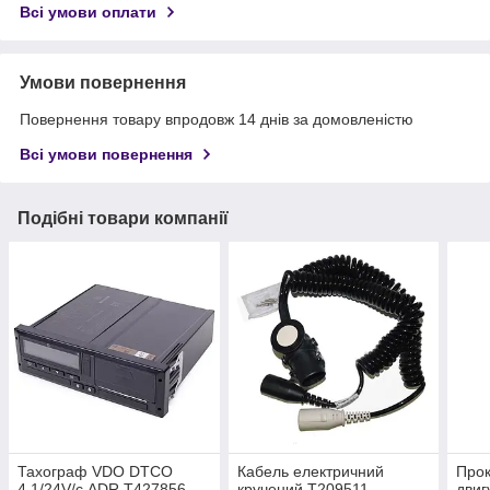
Всі умови оплати
Умови повернення
Повернення товару впродовж 14 днів за домовленістю
Всі умови повернення
Подібні товари компанії
Тахограф VDO DTCO
Кабель електричний
Прок
4.1/24V/с ADR T427856
кручений T209511
двиг