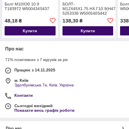
Болт M10X30 10.9
БОЛТ-
Болт
T183972 W500434S437
M12X45X1.75.НХ.Г10.9(H476
W50
5253336 W500540S442
48,18
138,30
338
₴
₴
Купити
Купити
Про нас
71% позитивних з 7 відгуків за рік
Працює з 14.11.2025
м. Київ
Здолбунівська 7а, Київ, Україна
Контакти
Сьогодні вихідний
Показати весь графік роботи
Про нас