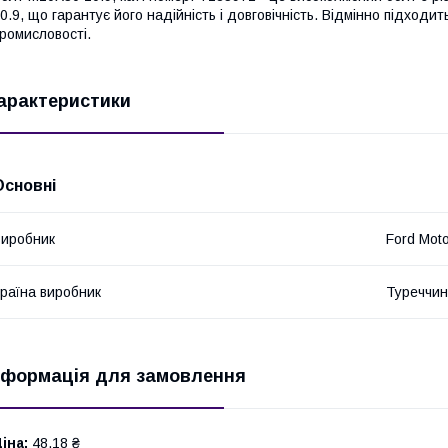
0.9, що гарантує його надійність і довговічність. Відмінно підходи
ромисловості.
арактеристики
Основні
иробник
Ford Mot
раїна виробник
Туреччи
нформація для замовлення
іна:
48,18 ₴