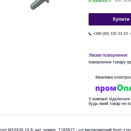
В наявності
Код:
1436
Купити
+380 (63) 152-23-23
повернення товару п
У компанії підключені
будь-який товар не п
олт M10X30 10.9, кат. номер: T183972 - це високоякісний болт з 