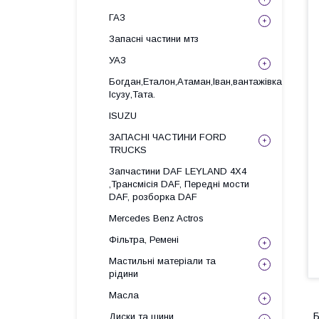
ГАЗ
Запасні частини мтз
УАЗ
Богдан,Еталон,Атаман,Іван,вантажівка
Ісузу,Тата.
ISUZU
ЗАПАСНІ ЧАСТИНИ FORD
TRUCKS
Запчастини DAF LEYLAND 4X4
,Трансмісія DAF, Передні мости
DAF, розборка DAF
Mercedes Benz Actros
Фільтра, Ремені
Мастильні матеріали та
рідини
Масла
Б
Диски та шини