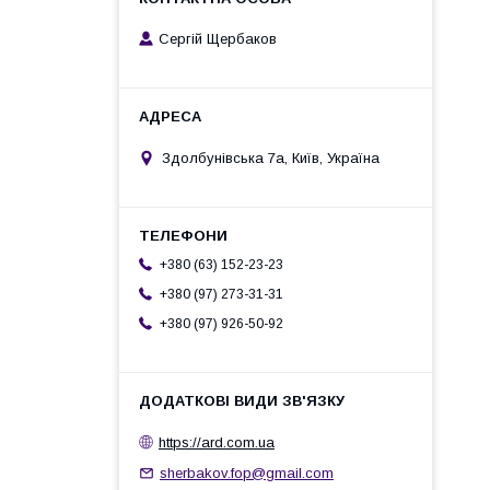
Сергій Щербаков
Здолбунівська 7а, Київ, Україна
+380 (63) 152-23-23
+380 (97) 273-31-31
+380 (97) 926-50-92
https://ard.com.ua
sherbakov.fop@gmail.com