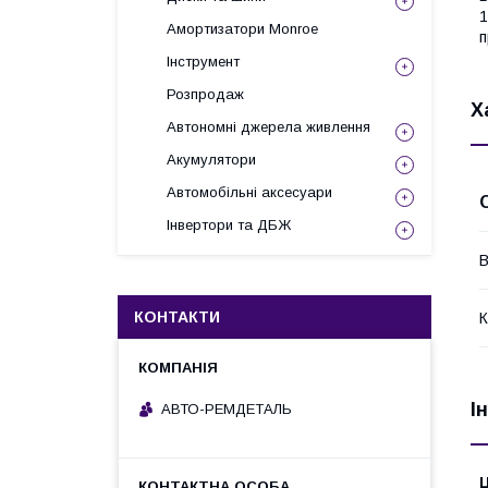
1
Амортизатори Monroe
п
Інструмент
Розпродаж
Х
Автономні джерела живлення
Акумулятори
Автомобільні аксесуари
Інвертори та ДБЖ
В
КОНТАКТИ
К
І
АВТО-РЕМДЕТАЛЬ
Ц