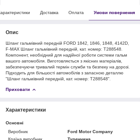
арактеристики
Доставка
Оплата
Умови повернення
Опис
Шланг гальмівний передній FORD 1842, 1846, 1848, 4142D,
F-MAX Шланг гальмівний передній, кат. номер: T288548.
Компонент, необхідний для надійної роботи системи гальм
вашого автомобіля. Виготовляється з якісних матеріалів,
забезпечуючи тривалий термін служби та безпеку на дорозі.
Підходить для більшості автомобілів з запасною деталлю
"Шланг гальмівний передній, кат. номер: T288548".
Приховати
Характеристики
Основні
Виробник
Ford Motor Company
Країна виробник
Туреччина