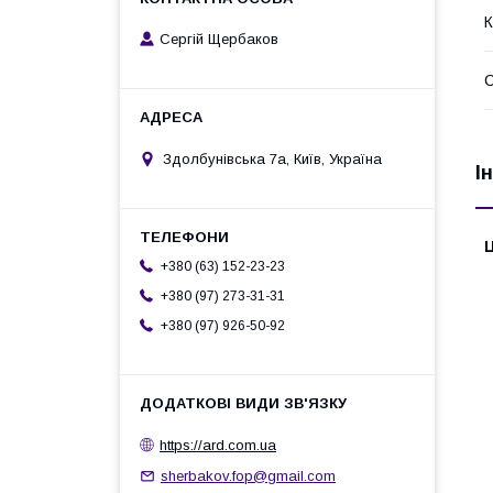
К
Сергій Щербаков
С
Здолбунівська 7а, Київ, Україна
І
Ц
+380 (63) 152-23-23
+380 (97) 273-31-31
+380 (97) 926-50-92
https://ard.com.ua
sherbakov.fop@gmail.com