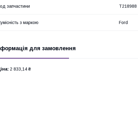
од запчастини
T218988
умісність з маркою
Ford
нформація для замовлення
іна:
2 833,14 ₴