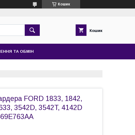
Кошик
Кошик
ЕННЯ ТА ОБМІН
ардера FORD 1833, 1842,
2633, 3542D, 3542T, 4142D
469E763AA