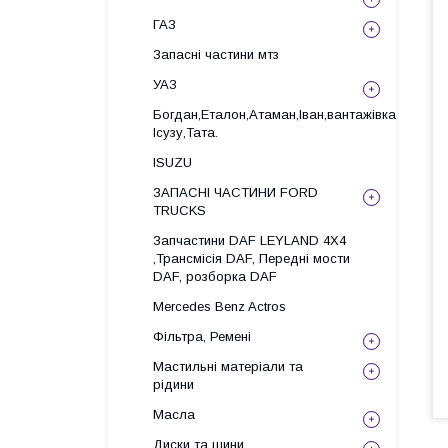
ГАЗ
Запасні частини мтз
УАЗ
Богдан,Еталон,Атаман,Іван,вантажівка
Ісузу,Тата.
ISUZU
ЗАПАСНІ ЧАСТИНИ FORD
TRUCKS
Запчастини DAF LEYLAND 4X4
,Трансмісія DAF, Передні мости
DAF, розборка DAF
Mercedes Benz Actros
Фільтра, Ремені
Мастильні матеріали та
рідини
Масла
Диски та шини