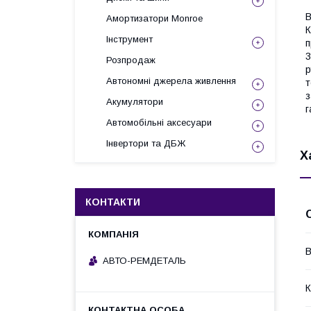
В
Амортизатори Monroe
К
Інструмент
п
3
Розпродаж
р
Автономні джерела живлення
т
з
Акумулятори
г
Автомобільні аксесуари
Інвертори та ДБЖ
Х
КОНТАКТИ
В
АВТО-РЕМДЕТАЛЬ
К