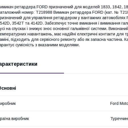
имикач ретардера FORD призначений для моделей 1833, 1842, 184
аталожний номер: T218988 Вимикач ретардера FORD (кат. № T218
ризначений для управління ретардером у вантажних автомобілях 
542D, 3542T та 4142D. Забезпечує точне вмикання і вимикання гал
усі на спусках і знижує знос основної гальмівної системи. Виконаний
емпературних навантажень, має надійні електричні контакти для тр
аміні, підходить для сервісного ремонту або як запасна частина. 
арантує сумісність з вказаними моделями.
арактеристики
Основні
иробник
Ford Mot
раїна виробник
Туреччи