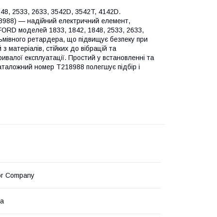
8, 2533, 2633, 3542D, 3542T, 4142D.
988) — надійний електричний елемент,
FORD моделей 1833, 1842, 1848, 2533, 2633,
ьмівного ретардера, що підвищує безпеку при
 з матеріалів, стійких до вібрацій та
ивалої експлуатації. Простий у встановленні та
Каталожний номер T218988 полегшує підбір і
or Company
на