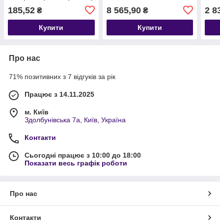
4142D, F-MAX T269858
185,52
8 565,90
2 8
₴
₴
GC462535KC
Купити
Купити
Про нас
71% позитивних з 7 відгуків за рік
Працює з 14.11.2025
м. Київ
Здолбунівська 7а, Київ, Україна
Контакти
Сьогодні працює з 10:00 до 18:00
Показати весь графік роботи
Про нас
Контакти