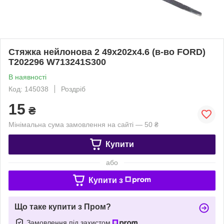
Стяжка нейлонова 2 49х202х4.6 (в-во FORD)
T202296 W713241S300
В наявності
Код: 145038
Роздріб
15
₴
Мінімальна сума замовлення на сайті — 50 ₴
Купити
або
Купити з
Що таке купити з Пром?
Замовлення під захистом