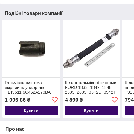
Подібні товари компанії
Гальмівна система
Шланг гальмівної системи
Шлан
якірний плунжер лів.
FORD 1833, 1842, 1848,
пнев
T149511 6C462A170BA
2533, 2633, 3542D, 3542T,
T31
4142D, F-MA T379133
1 006,86
4 890
794
₴
₴
MC462A165AA
Купити
Купити
Про нас