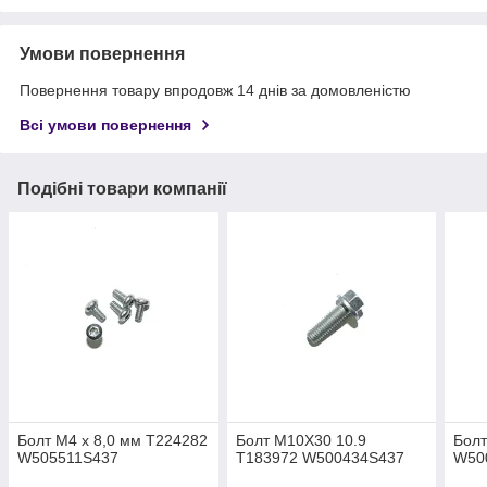
Умови повернення
Повернення товару впродовж 14 днів за домовленістю
Всі умови повернення
Подібні товари компанії
Болт М4 х 8,0 мм T224282
Болт M10X30 10.9
Бол
W505511S437
T183972 W500434S437
W50