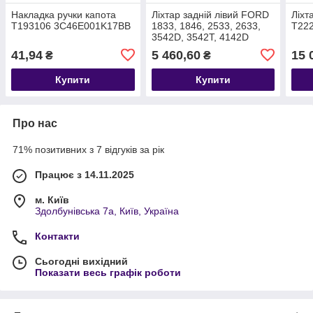
Накладка ручки капота
Ліхтар задній лівий FORD
Ліхт
T193106 3C46E001K17BB
1833, 1846, 2533, 2633,
T22
3542D, 3542T, 4142D
T414437 EC4613405AD
41,94
5 460,60
15 
₴
₴
Купити
Купити
Про нас
71% позитивних з 7 відгуків за рік
Працює з 14.11.2025
м. Київ
Здолбунівська 7а, Київ, Україна
Контакти
Сьогодні вихідний
Показати весь графік роботи