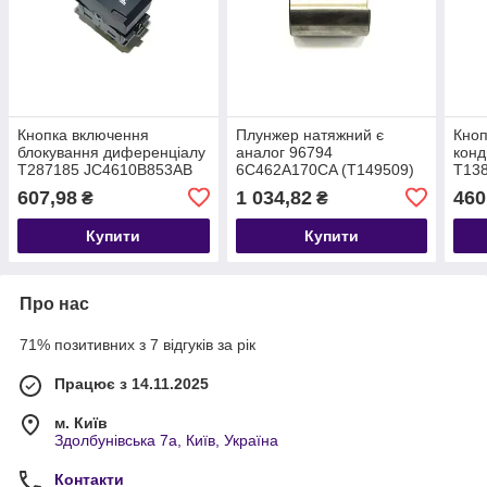
Кнопка включення
Плунжер натяжний є
Кноп
блокування диференціалу
аналог 96794
конд
T287185 JC4610B853AB
6C462A170CA (T149509)
T138
6C462A170CA
6C4
607,98
1 034,82
460
₴
₴
Купити
Купити
Про нас
71% позитивних з 7 відгуків за рік
Працює з 14.11.2025
м. Київ
Здолбунівська 7а, Київ, Україна
Контакти