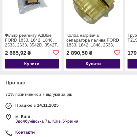
Фільтр реагенту AdBlue
Колба нагрівача
Труб
FORD 1833, 1842, 1848,
сепаратора палива FORD
T21
2533, 2633, 3542D, 3542T,
1833, 1842, 1848, 2533,
4142D, F-MAX, F-LI
2633, 3542D, 3542T,
2 665,92
2 890,50
179
₴
₴
T221046 GC465L264AA
4142D, T215904
GC469W302AA
Купити
Купити
Про нас
71% позитивних з 7 відгуків за рік
Працює з 14.11.2025
м. Київ
Здолбунівська 7а, Київ, Україна
Контакти