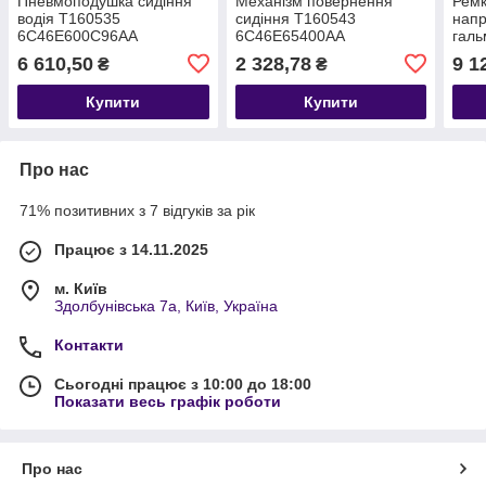
Пневмоподушка сидіння
Механізм повернення
Рем
водія T160535
сидіння T160543
напр
6C46E600C96AA
6C46E65400AA
галь
1848
6 610,50
2 328,78
9 1
₴
₴
F-LI
KTG
Купити
Купити
Про нас
71% позитивних з 7 відгуків за рік
Працює з 14.11.2025
м. Київ
Здолбунівська 7а, Київ, Україна
Контакти
Сьогодні працює з 10:00 до 18:00
Показати весь графік роботи
Про нас