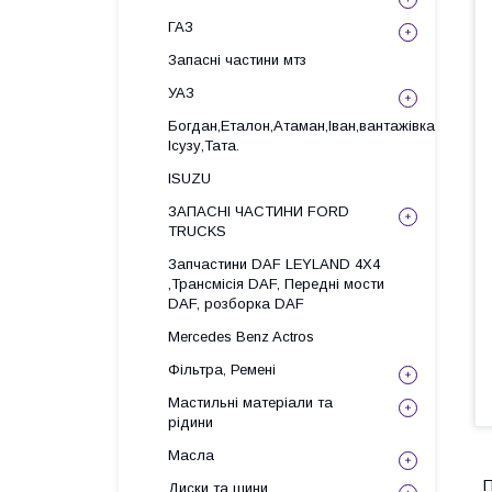
ГАЗ
Запасні частини мтз
УАЗ
Богдан,Еталон,Атаман,Іван,вантажівка
Ісузу,Тата.
ISUZU
ЗАПАСНІ ЧАСТИНИ FORD
TRUCKS
Запчастини DAF LEYLAND 4X4
,Трансмісія DAF, Передні мости
DAF, розборка DAF
Mercedes Benz Actros
Фільтра, Ремені
Мастильні матеріали та
рідини
Масла
П
Диски та шини