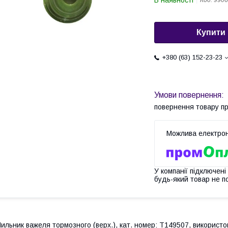
В наявності
Код:
9906
Купити
+380 (63) 152-23-23
повернення товару п
У компанії підключені
будь-який товар не п
ильник важеля тормозного (верх.), кат. номер: T149507, використо