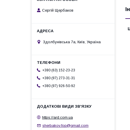
І
Сергій Щербаков
Ц
Здолбунівська 7а, Київ, Україна
+380 (63) 152-23-23
+380 (97) 273-31-31
+380 (97) 926-50-92
https://ard.com.ua
sherbakov.fop@gmail.com