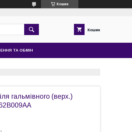
Кошик
Кошик
ЕННЯ ТА ОБМІН
ля гальмівного (верх.)
462B009AA