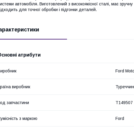
истеми автомобіля. Виготовлений з високоякісної сталі, має зручн
ідходить для точної обробки і підгонки деталей.
арактеристики
Основні атрибути
иробник
Ford Mot
раїна виробник
Туреччи
од запчастини
T149507
умісність з маркою
Ford