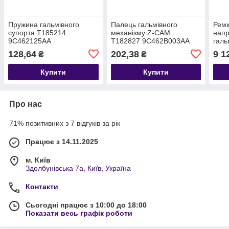
Пружина гальмівного
Палець гальмівного
Рем
супорта T185214
механізму Z-CAM
напр
9C462125AA
T182827 9C462B003AA
галь
1848
128,64
202,38
9 1
₴
₴
F-LI
KTG
Купити
Купити
Про нас
71% позитивних з 7 відгуків за рік
Працює з 14.11.2025
м. Київ
Здолбунівська 7а, Київ, Україна
Контакти
Сьогодні працює з 10:00 до 18:00
Показати весь графік роботи