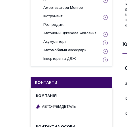
г
Амортизатори Monroe
д
з
Інструмент
в
Розпродаж
к
Автономні джерела живлення
Акумулятори
Х
Автомобільні аксесуари
Інвертори та ДБЖ
КОНТАКТИ
В
К
АВТО-РЕМДЕТАЛЬ
К