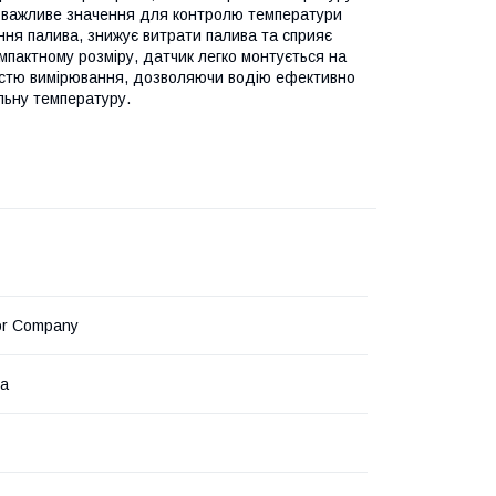
ає важливе значення для контролю температури
ння палива, знижує витрати палива та сприяє
мпактному розміру, датчик легко монтується на
йністю вимірювання, дозволяючи водію ефективно
льну температуру.
or Company
на