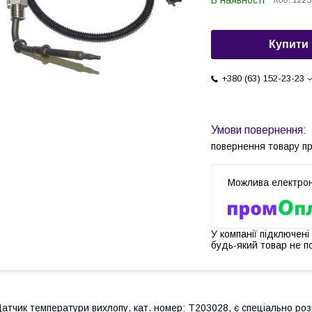
В наявності
Код:
1223
Купити
+380 (63) 152-23-23
повернення товару п
У компанії підключені
будь-який товар не п
атчик температури вихлопу, кат. номер: T203028, є спеціально ро