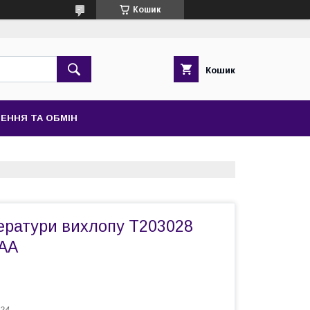
Кошик
Кошик
ЕННЯ ТА ОБМІН
ератури вихлопу T203028
AA