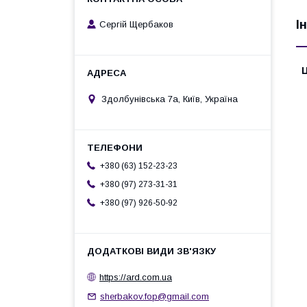
І
Сергій Щербаков
Ц
Здолбунівська 7а, Київ, Україна
+380 (63) 152-23-23
+380 (97) 273-31-31
+380 (97) 926-50-92
https://ard.com.ua
sherbakov.fop@gmail.com