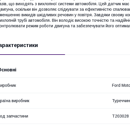
азів, що виходять з вихлопної системи автомобіля. Цей датчик м
вигуна, оскільки він дозволяє слідкувати за ефективністю спалюва
меншенню викидів шкідливих речовин у повітря. Завдяки своєму ко
ихлопній трубі автомобіля. Він володіє високою точністю та наді
онтролювати режим роботи двигуна та забезпечувати його оптима
арактеристики
Основні
иробник
Ford Mot
раїна виробник
Туреччи
од запчастини
T203028