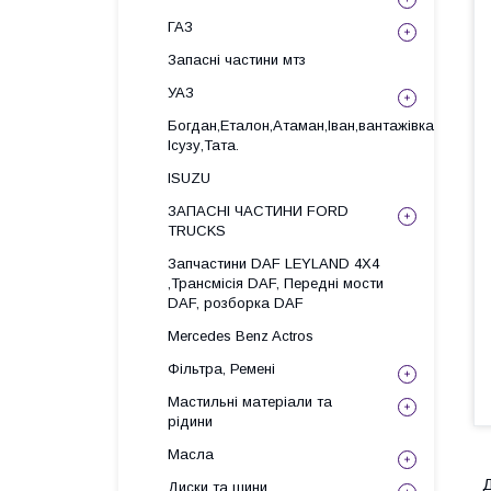
ГАЗ
Запасні частини мтз
УАЗ
Богдан,Еталон,Атаман,Іван,вантажівка
Ісузу,Тата.
ISUZU
ЗАПАСНІ ЧАСТИНИ FORD
TRUCKS
Запчастини DAF LEYLAND 4X4
,Трансмісія DAF, Передні мости
DAF, розборка DAF
Mercedes Benz Actros
Фільтра, Ремені
Мастильні матеріали та
рідини
Масла
Д
Диски та шини