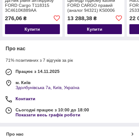
Датчик рівня антифризу
Циліндр підйому кабіни
Насо
FORD Cargo T118315
FORD CARGO правий
FORD
3C4610K889AA
(аналог 94321) KS0006
2533
(T118277) 3C4600354AA
414
276,06
13 288,38
22 
₴
₴
GC4
Купити
Купити
Про нас
71% позитивних з 7 відгуків за рік
Працює з 14.11.2025
м. Київ
Здолбунівська 7а, Київ, Україна
Контакти
Сьогодні працює з 10:00 до 18:00
Показати весь графік роботи
Про нас