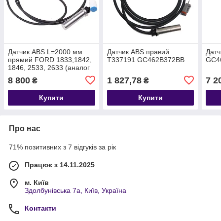
Датчик ABS L=2000 мм
Датчик ABS правий
Датч
прямий FORD 1833,1842,
T337191 GC462B372BB
GC4
1846, 2533, 2633 (аналог
122321) T333772
8 800
1 827,78
7 2
₴
₴
DC462B372AC
Купити
Купити
Про нас
71% позитивних з 7 відгуків за рік
Працює з 14.11.2025
м. Київ
Здолбунівська 7а, Київ, Україна
Контакти