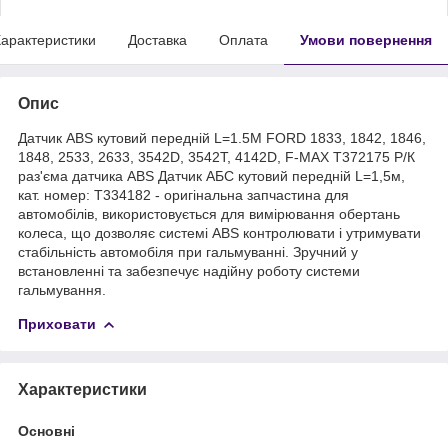
арактеристики
Доставка
Оплата
Умови повернення
Опис
Датчик ABS кутовий передній L=1.5M FORD 1833, 1842, 1846,
1848, 2533, 2633, 3542D, 3542T, 4142D, F-MAX T372175 Р/К
раз'єма датчика АВS Датчик АБС кутовий передній L=1,5м,
кат. номер: T334182 - оригінальна запчастина для
автомобілів, використовується для вимірювання обертань
колеса, що дозволяє системі ABS контролювати і утримувати
стабільність автомобіля при гальмуванні. Зручний у
встановленні та забезпечує надійну роботу системи
гальмування.
Приховати
Характеристики
Основні