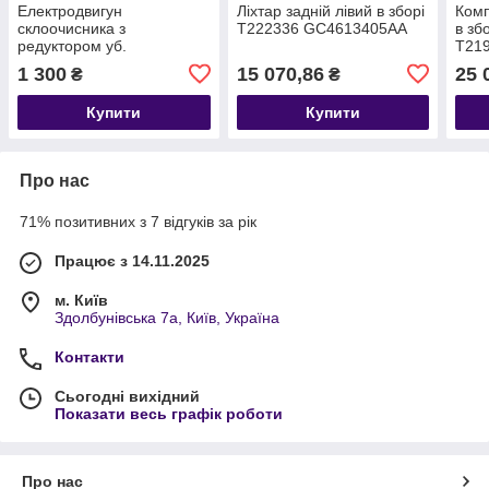
Електродвигун
Ліхтар задній лівий в зборі
Комп
склоочисника з
T222336 GC4613405AA
в зб
редуктором уб.
T21
моторедуктор 24 В, 7,2 Вт
1 300
15 070,86
25 
₴
₴
КАМАЗ, МАЗ, КРАЗ
Купити
Купити
Про нас
71% позитивних з 7 відгуків за рік
Працює з 14.11.2025
м. Київ
Здолбунівська 7а, Київ, Україна
Контакти
Сьогодні вихідний
Показати весь графік роботи
Про нас