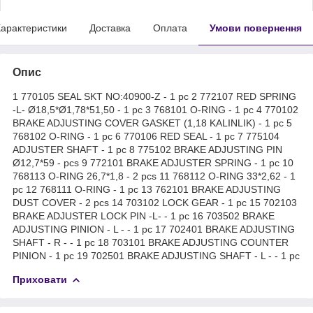
арактеристики
Доставка
Оплата
Умови повернення
Опис
1 770105 SEAL SKT NO:40900-Z - 1 pc 2 772107 RED SPRING
-L- Ø18,5*Ø1,78*51,50 - 1 pc 3 768101 O-RING - 1 pc 4 770102
BRAKE ADJUSTING COVER GASKET (1,18 KALINLIK) - 1 pc 5
768102 O-RING - 1 pc 6 770106 RED SEAL - 1 pc 7 775104
ADJUSTER SHAFT - 1 pc 8 775102 BRAKE ADJUSTING PIN
Ø12,7*59 - pcs 9 772101 BRAKE ADJUSTER SPRING - 1 pc 10
768113 O-RING 26,7*1,8 - 2 pcs 11 768112 O-RING 33*2,62 - 1
pc 12 768111 O-RING - 1 pc 13 762101 BRAKE ADJUSTING
DUST COVER - 2 pcs 14 703102 LOCK GEAR - 1 pc 15 702103
BRAKE ADJUSTER LOCK PIN -L- - 1 pc 16 703502 BRAKE
ADJUSTING PINION - L - - 1 pc 17 702401 BRAKE ADJUSTING
SHAFT - R - - 1 pc 18 703101 BRAKE ADJUSTING COUNTER
PINION - 1 pc 19 702501 BRAKE ADJUSTING SHAFT - L - - 1 pc
Приховати