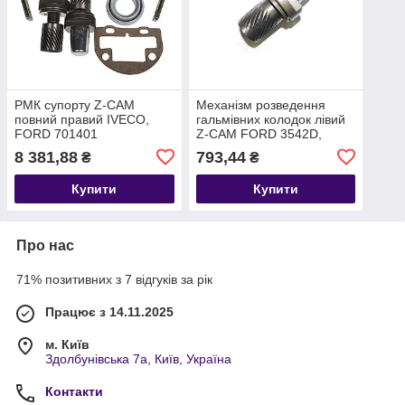
РМК супорту Z-CAM
Механізм розведення
повний правий IVECO,
гальмівних колодок лівий
FORD 701401
Z-CAM FORD 3542D,
8680264761365
3542T, 4142D 174002 (ан.
8 381,88
793,44
₴
₴
T182825) 9C462A105AA
Купити
Купити
Про нас
71% позитивних з 7 відгуків за рік
Працює з 14.11.2025
м. Київ
Здолбунівська 7а, Київ, Україна
Контакти