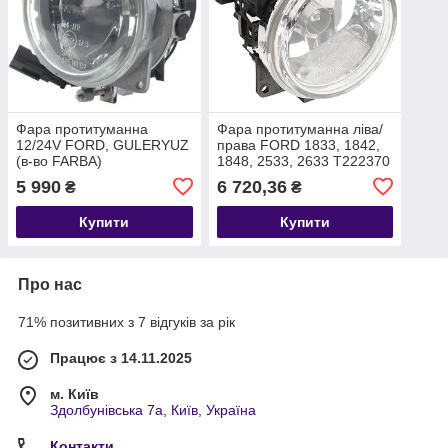
Фара протитуманна
Фара протитуманна ліва/
12/24V FORD, GULERYUZ
права FORD 1833, 1842,
(в-во FARBA)
1848, 2533, 2633 T222370
6C4615K201AC (13050E)
GC4615K201AA
5 990
6 720,36
₴
₴
6C4615K201AC
Купити
Купити
Про нас
71% позитивних з 7 відгуків за рік
Працює з 14.11.2025
м. Київ
Здолбунівська 7а, Київ, Україна
Контакти