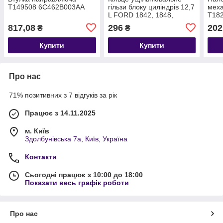
T149508 6C462B003AA
гільзи блоку циліндрів 12,7
мех
L FORD 1842, 1848,
T18
3542D, 3542T, 41 GC46
817,08
296
202
₴
₴
6C004 AA GC466C004AA
Купити
Купити
Про нас
71% позитивних з 7 відгуків за рік
Працює з 14.11.2025
м. Київ
Здолбунівська 7а, Київ, Україна
Контакти
Сьогодні працює з 10:00 до 18:00
Показати весь графік роботи
Про нас