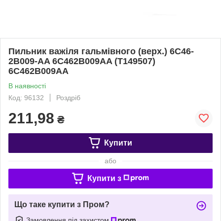
Пильник важіля гальмівного (верх.) 6C46-
2B009-AA 6C462B009AA (T149507)
6C462B009AA
В наявності
Код: 96132
Роздріб
211,98
₴
Купити
або
Купити з
Що таке купити з Пром?
Замовлення під захистом