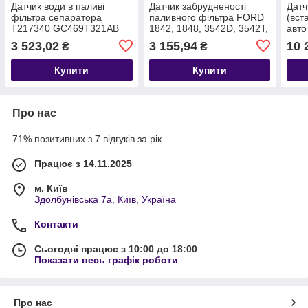
Датчик води в паливі
Датчик забрудненості
Датч
фільтра сепаратора
паливного фільтра FORD
(вст
T217340 GC469T321AB
1842, 1848, 3542D, 3542T,
авто
4142D, F-MAX T218105
T224
3 523,02
3 155,94
10 
₴
₴
GC466C742AA
LC4
Купити
Купити
Про нас
71% позитивних з 7 відгуків за рік
Працює з 14.11.2025
м. Київ
Здолбунівська 7а, Київ, Україна
Контакти
Сьогодні працює з 10:00 до 18:00
Показати весь графік роботи
Про нас