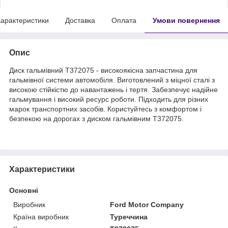
арактеристики
Доставка
Оплата
Умови повернення
Опис
Диск гальмівний T372075 - високоякісна запчастина для
гальмівної системи автомобіля. Виготовлений з міцної сталі з
високою стійкістю до навантажень і тертя. Забезпечує надійне
гальмування і високий ресурс роботи. Підходить для різних
марок транспортних засобів. Користуйтесь з комфортом і
безпекою на дорогах з диском гальмівним T372075.
Характеристики
Основні
Виробник
Ford Motor Company
Країна виробник
Туреччина