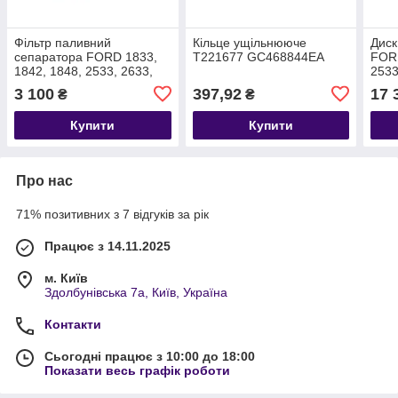
Фільтр паливний
Кільце ущільнююче
Диск
сепаратора FORD 1833,
T221677 GC468844EA
FORD
1842, 1848, 2533, 2633,
2533
3542D, 3542T, 4142D, F-
T37
3 100
397,92
17 
₴
₴
MAX T428280
MEGC469176BB
Купити
Купити
Про нас
71% позитивних з 7 відгуків за рік
Працює з 14.11.2025
м. Київ
Здолбунівська 7а, Київ, Україна
Контакти
Сьогодні працює з 10:00 до 18:00
Показати весь графік роботи