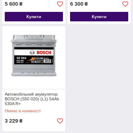
5 600
6 300
₴
₴
Купити
Купити
Автомобільний акумулятор
BOSCH (S50 020) (L1) 54Ah
530A R+
Немає в наявності
3 229
₴